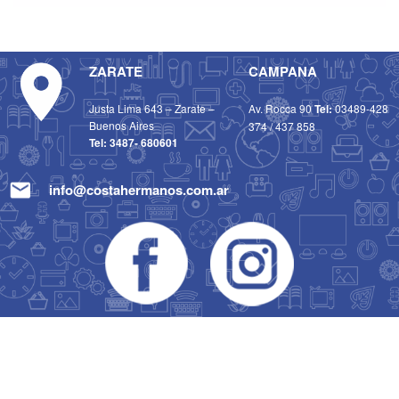
ZARATE
CAMPANA
Justa Lima 643 – Zarate –
Av. Rocca 90
Tel:
03489-428
Buenos Aires
374
/
437 858
Tel:
3487- 680601
info@costahermanos.com.ar