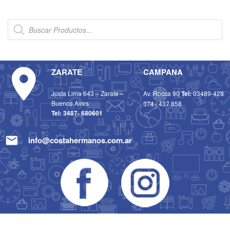
ZARATE
CAMPANA
Justa Lima 643 – Zarate –
Av. Rocca 90
Tel:
03489-428
Buenos Aires
374
/
437 858
Tel:
3487- 680601
info@costahermanos.com.ar