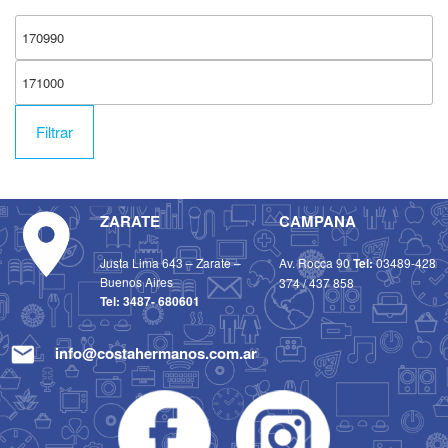
Filtrar
ZARATE
CAMPANA
Justa Lima 643 – Zarate –
Av. Rocca 90
Tel:
03489-428
Buenos Aires
374
/
437 858
Tel:
3487- 680601
info@costahermanos.com.ar