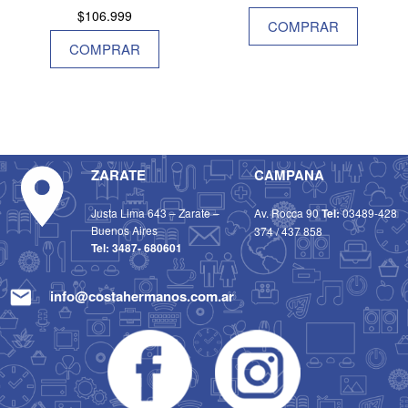
$
106.999
COMPRAR
COMPRAR
ZARATE
CAMPANA
Justa Lima 643 – Zarate –
Av. Rocca 90
Tel:
03489-428
Buenos Aires
374
/
437 858
Tel:
3487- 680601
info@costahermanos.com.ar