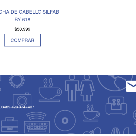
CHA DE CABELLO SILFAB
BY-618
$
50.999
COMPRAR
03489-428 374
/
437