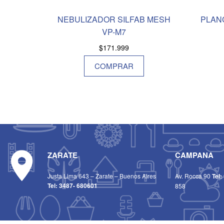
NEBULIZADOR SILFAB MESH
PLAN
VP-M7
$
171.999
COMPRAR
ZARATE
CAMPANA
Justa Lima 643 – Zarate – Buenos Aires
Av. Rocca 90
Tel:
Tel:
3487- 680601
858