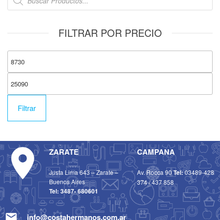
FILTRAR POR PRECIO
Filtrar
ZARATE
CAMPANA
Justa Lima 643 – Zarate –
Av. Rocca 90
Tel:
03489-428
Buenos Aires
374
/
437 858
Tel:
3487- 680601
info@costahermanos.com.ar