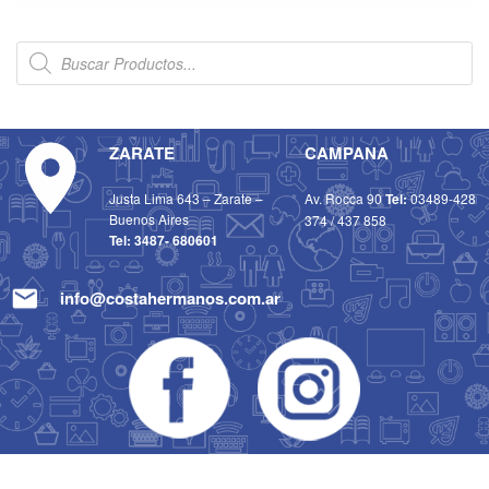
ZARATE
CAMPANA
Justa Lima 643 – Zarate –
Av. Rocca 90
Tel:
03489-428
Buenos Aires
374
/
437 858
Tel:
3487- 680601
info@costahermanos.com.ar