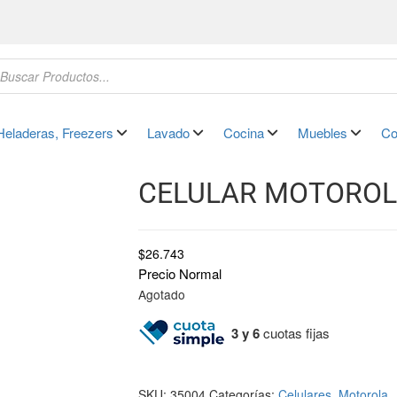
Heladeras, Freezers
Lavado
Cocina
Muebles
Co
CELULAR MOTOROLA
$
26.743
Precio Normal
Agotado
3 y 6
cuotas fijas
SKU:
35004
Categorías:
Celulares
,
Motorola