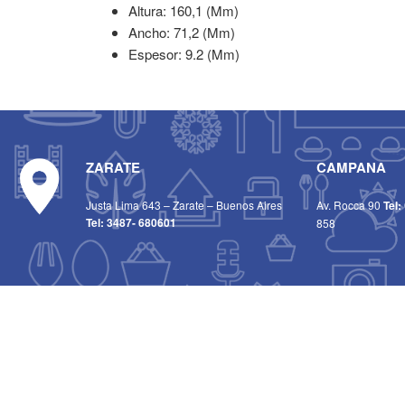
Altura: 160,1 (Mm)
Ancho: 71,2 (Mm)
Espesor: 9.2 (Mm)
ZARATE
CAMPANA
Justa Lima 643 – Zarate – Buenos Aires
Av. Rocca 90
Tel:
Tel:
3487- 680601
858