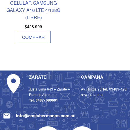
CELULAR SAMSUNG
GALAXY A16 LTE 4/128G
(LIBRE)
$
428.999
COMPRAR
ZARATE
CAMPANA
Justa Lima 643 – Zarate –
Av. Rocca 90
Tel:
03489-428
Buenos Aires
374
/
437 858
Tel:
3487- 680601
info@costahermanos.com.ar