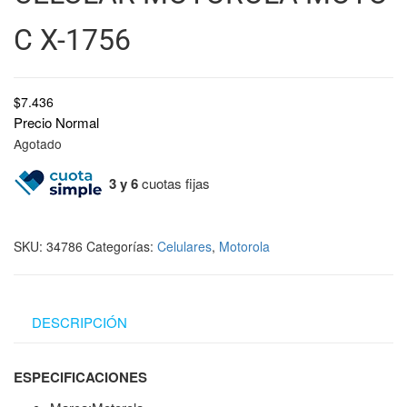
C X-1756
$
7.436
Precio Normal
Agotado
3 y 6
cuotas fijas
SKU:
34786
Categorías:
Celulares
,
Motorola
DESCRIPCIÓN
ESPECIFICACIONES