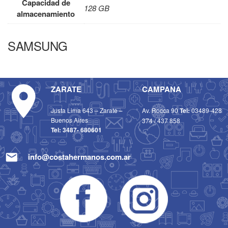
Capacidad de
128 GB
almacenamiento
SAMSUNG
ZARATE
CAMPANA
Justa Lima 643 – Zarate –
Av. Rocca 90
Tel:
03489-428
Buenos Aires
374
/
437 858
Tel:
3487- 680601
info@costahermanos.com.ar