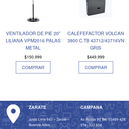
VENTILADOR DE PIE 20″
CALEFEFACTOR VOLCAN
LILIANA VPM2016 PALAS
3800 C.TB 43712/43716VN
METAL
GRIS
$
150.999
$
449.999
COMPRAR
COMPRAR
ZARATE
CAMPANA
Justa Lima 643 – Zarate –
Av. Rocca 90
Tel:
03489-428
Buenos Aires
374
/
437 858