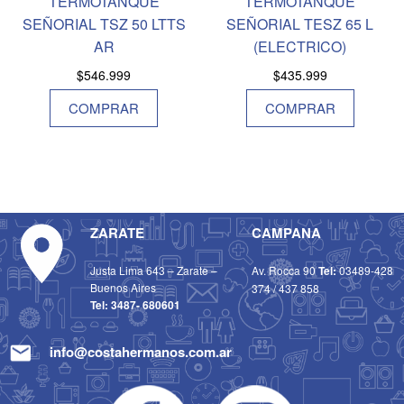
TERMOTANQUE
TERMOTANQUE
SEÑORIAL TSZ 50 LTTS
SEÑORIAL TESZ 65 L
AR
(ELECTRICO)
$
546.999
$
435.999
COMPRAR
COMPRAR
ZARATE
CAMPANA
Justa Lima 643 – Zarate –
Av. Rocca 90
Tel:
03489-428
Buenos Aires
374
/
437 858
Tel:
3487- 680601
info@costahermanos.com.ar