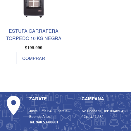
ESTUFA GARRAFERA
TORPEDO 10 KG NEGRA
$
199.999
COMPRAR
ZARATE
CAMPANA
Justa Lima 643 – Zarate –
Av. Rocca 90
Tel:
03489-428
Buenos Aires
374
/
437 858
Tel:
3487- 680601