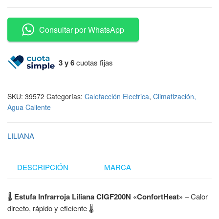
Consultar por WhatsApp
3 y 6
cuotas fijas
SKU:
39572
Categorías:
Calefacción Electrica
,
Climatización,
Agua Caliente
LILIANA
DESCRIPCIÓN
MARCA
🌡️
Estufa Infrarroja Liliana CIGF200N «ConfortHeat»
– Calor
directo, rápido y eficiente 🌡️