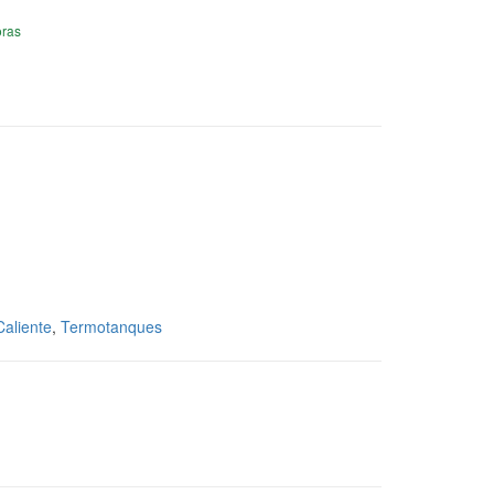
oras
Caliente
,
Termotanques