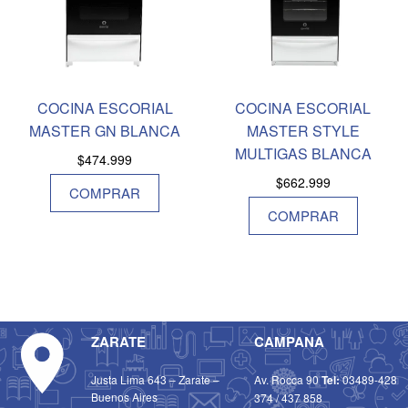
COCINA ESCORIAL
COCINA ESCORIAL
MASTER GN BLANCA
MASTER STYLE
MULTIGAS BLANCA
$
474.999
$
662.999
COMPRAR
COMPRAR
ZARATE
CAMPANA
Justa Lima 643 – Zarate –
Av. Rocca 90
Tel:
03489-428
Buenos Aires
374
/
437 858