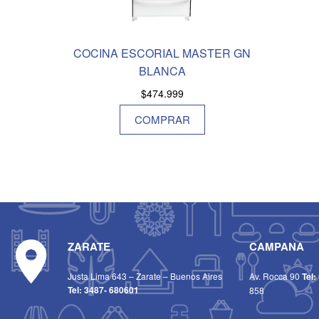
COCINA ESCORIAL MASTER GN
BLANCA
$
474.999
COMPRAR
ZARATE
CAMPANA
Justa Lima 643 – Zarate – Buenos Aires
Av. Rocca 90
Tel:
Tel:
3487- 680601
858