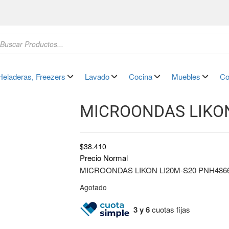
Heladeras, Freezers
Lavado
Cocina
Muebles
Co
MICROONDAS LIKON
$
38.410
Precio Normal
MICROONDAS LIKON LI20M-S20 PNH486
Agotado
3 y 6
cuotas fijas