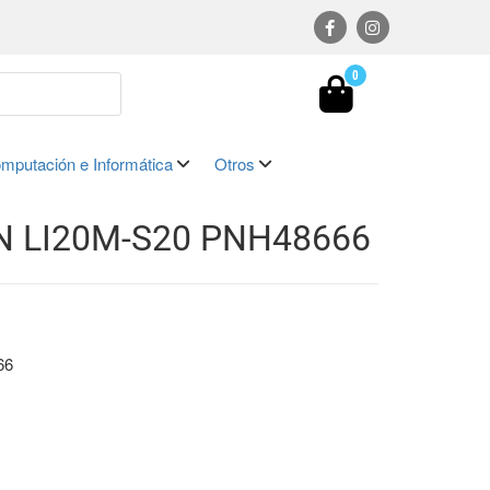
0
mputación e Informática
Otros
 LI20M-S20 PNH48666
66