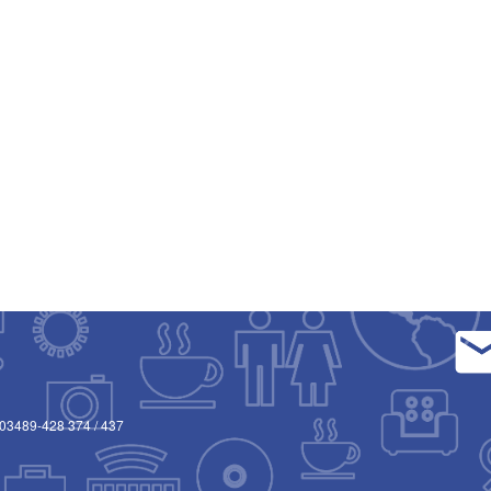
03489-428 374
/
437