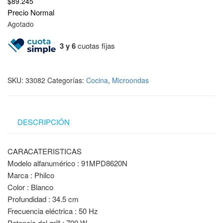
$
89.245
Precio Normal
Agotado
3 y 6
cuotas fijas
SKU:
33082
Categorías:
Cocina
,
Microondas
DESCRIPCIÓN
CARACATERISTICAS
Modelo alfanumérico : 91MPD8620N
Marca : Philco
Color : Blanco
Profundidad : 34.5 cm
Frecuencia eléctrica : 50 Hz
Potencia del grill : 700 W