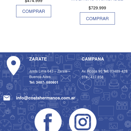
$
474.999
$
729.999
COMPRAR
COMPRAR
ZARATE
CAMPANA
Justa Lima 643 – Zarate –
Av. Rocca 90
Tel:
03489-428
Buenos Aires
374
/
437 858
Tel:
3487- 680601
info@costahermanos.com.ar