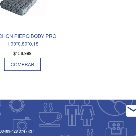
CHON PIERO BODY PRO
1.90*0.80*0.18
$
156.999
COMPRAR
03489-428 374
/
437