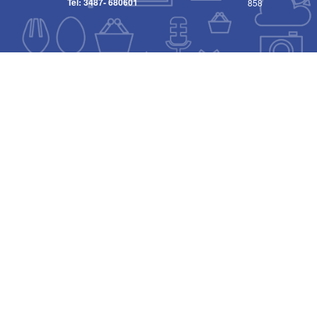
Tel:
3487- 680601
858