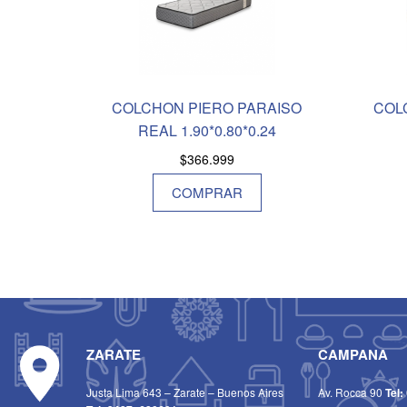
COLCHON PIERO PARAISO
COL
REAL 1.90*0.80*0.24
$
366.999
COMPRAR
ZARATE
CAMPANA
Justa Lima 643 – Zarate – Buenos Aires
Av. Rocca 90
Tel: