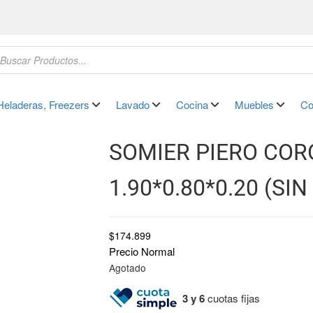
Heladeras, Freezers
Lavado
Cocina
Muebles
Co
SOMIER PIERO COR
1.90*0.80*0.20 (SI
$
174.899
Precio Normal
Agotado
3 y 6
cuotas fijas