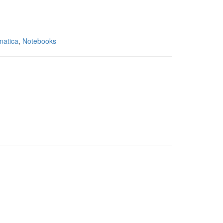
matica
,
Notebooks