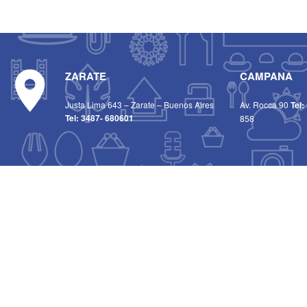
ZARATE
CAMPANA
Justa Lima 643 – Zarate – Buenos Aires
Av. Rocca 90
Tel:
Tel:
3487- 680601
858