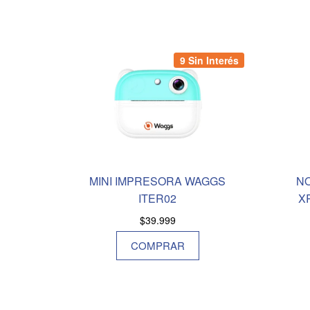
9 Sin Interés
MINI IMPRESORA WAGGS
N
ITER02
X
$
39.999
COMPRAR