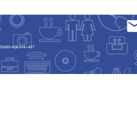
03489-428 374
/
437