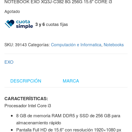
NOTEBOOK EXO XQ3J-C382 8G 256G 15.6″ CORE i3
Agotado
3 y 6
cuotas fijas
SKU:
39143
Categorías:
Computación e Informatica
,
Notebooks
EXO
DESCRIPCIÓN
MARCA
CARACTERÍSTICAS:
Procesador Intel Core i3
8 GB de memoria RAM DDR5 y SSD de 256 GB para
almacenamiento rápido
Pantalla Full HD de 15.6″ con resolución 1920×1080 px