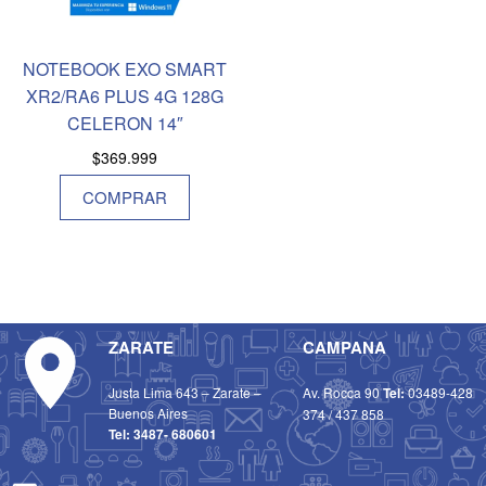
NOTEBOOK EXO SMART
XR2/RA6 PLUS 4G 128G
CELERON 14″
$
369.999
COMPRAR
ZARATE
CAMPANA
Justa Lima 643 – Zarate –
Av. Rocca 90
Tel:
03489-428
Buenos Aires
374
/
437 858
Tel:
3487- 680601