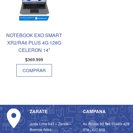
NOTEBOOK EXO SMART
XR2/RA6 PLUS 4G 128G
CELERON 14″
$
369.999
COMPRAR
ZARATE
CAMPANA
Justa Lima 643 – Zarate –
Av. Rocca 90
Tel:
03489-428
Buenos Aires
374
/
437 858