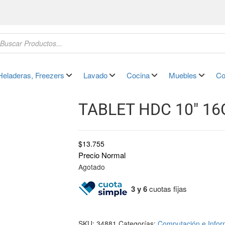
Heladeras, Freezers
Lavado
Cocina
Muebles
Co
TABLET HDC 10″ 16
$
13.755
Precio Normal
Agotado
3 y 6
cuotas fijas
SKU:
34881
Categorías:
Computación e Infor