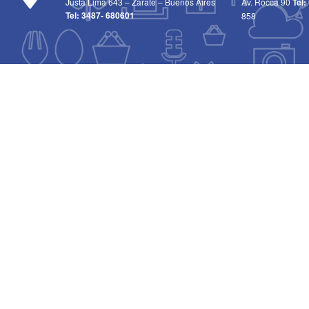
Justa Lima 643 – Zarate – Buenos Aires
Av. Rocca 90
Tel:
Tel:
3487- 680601
858