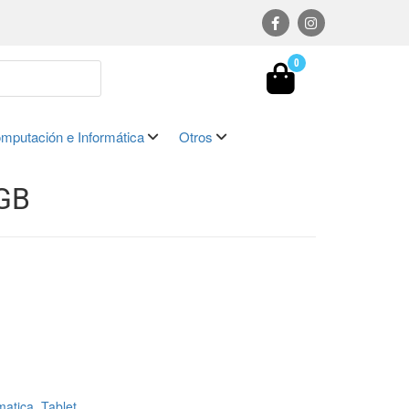
0
mputación e Informática
Otros
GB
matica
,
Tablet