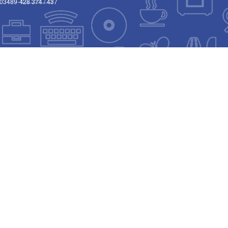
03489-428 374
/
437