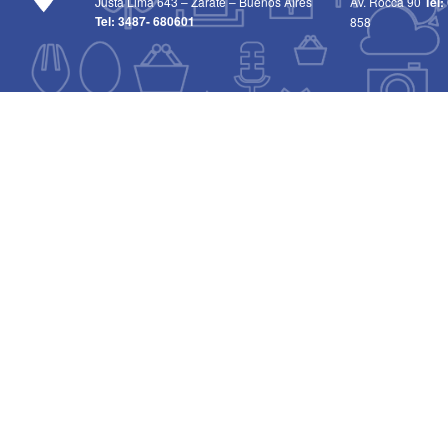
Justa Lima 643 – Zarate – Buenos Aires
Av. Rocca 90
Tel:
Tel:
3487- 680601
858