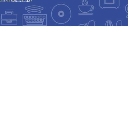
03489-428 374
/
437