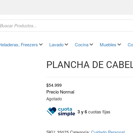
Heladeras, Freezers
Lavado
Cocina
Muebles
Co
PLANCHA DE CABE
$
54.999
Precio Normal
Agotado
3 y 6
cuotas fijas
SKU:
35075
Categoría:
Cuidado Personal