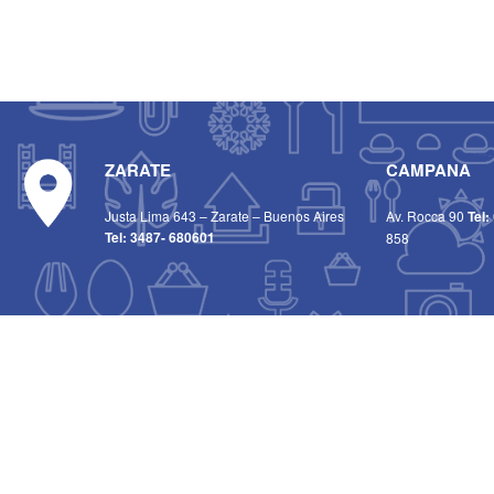
ZARATE
CAMPANA
Justa Lima 643 – Zarate – Buenos Aires
Av. Rocca 90
Tel:
Tel:
3487- 680601
858