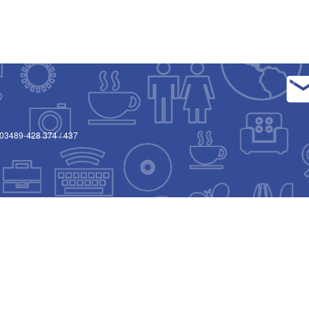
03489-428 374
/
437