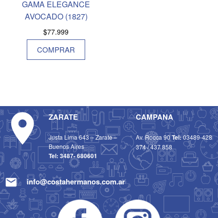
GAMA ELEGANCE
AVOCADO (1827)
$
77.999
COMPRAR
ZARATE
CAMPANA
Justa Lima 643 – Zarate –
Av. Rocca 90
Tel:
03489-428
Buenos Aires
374
/
437 858
Tel:
3487- 680601
info@costahermanos.com.ar