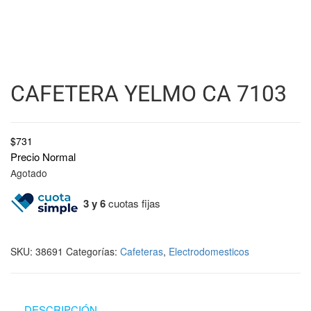
CAFETERA YELMO CA 7103
$
731
Precio Normal
Agotado
3 y 6
cuotas fijas
SKU:
38691
Categorías:
Cafeteras
,
Electrodomesticos
DESCRIPCIÓN