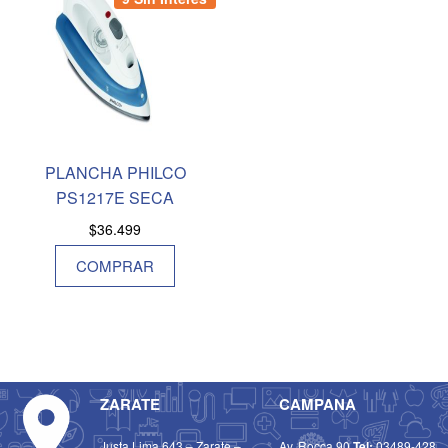
PLANCHA PHILCO
PS1217E SECA
$
36.499
COMPRAR
ZARATE
CAMPANA
Justa Lima 643 – Zarate –
Av. Rocca 90
Tel:
03489-428