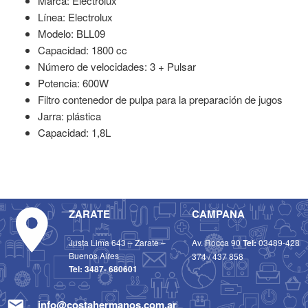
Marca: Electrolux
Línea: Electrolux
Modelo: BLL09
Capacidad: 1800 cc
Número de velocidades: 3 + Pulsar
Potencia: 600W
Filtro contenedor de pulpa para la preparación de jugos
Jarra: plástica
Capacidad: 1,8L
ZARATE
CAMPANA
Justa Lima 643 – Zarate –
Av. Rocca 90
Tel:
03489-428
Buenos Aires
374
/
437 858
Tel:
3487- 680601
info@costahermanos.com.ar