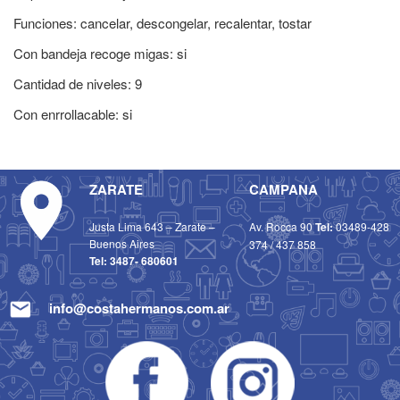
Funciones: cancelar, descongelar, recalentar, tostar
Con bandeja recoge migas: si
Cantidad de niveles: 9
Con enrrollacable: si
ZARATE
CAMPANA
Justa Lima 643 – Zarate –
Av. Rocca 90
Tel:
03489-428
Buenos Aires
374
/
437 858
Tel:
3487- 680601
info@costahermanos.com.ar