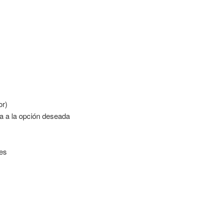
or)
la a la opción deseada
es