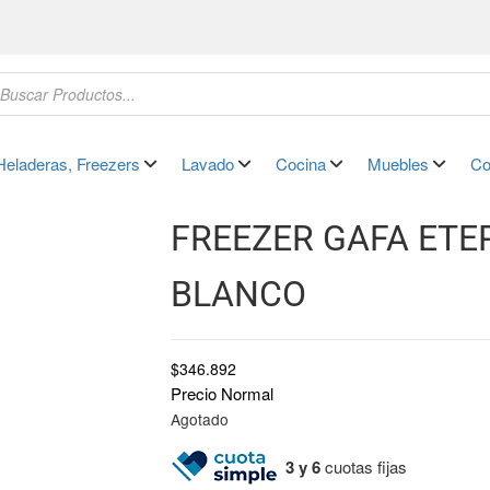
Heladeras, Freezers
Lavado
Cocina
Muebles
Co
FREEZER GAFA ETE
BLANCO
$
346.892
Precio Normal
Agotado
3 y 6
cuotas fijas