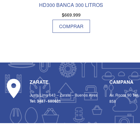
HD300 BANCA 300 LITROS
$
669.999
COMPRAR
ZARATE
CAMPANA
Justa Lima 643 – Zarate – Buenos Aires
Av. Rocca 90
Tel:
Tel:
3487- 680601
858