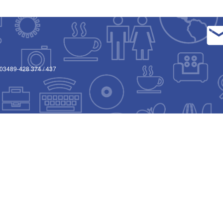
03489-428 374
/
437