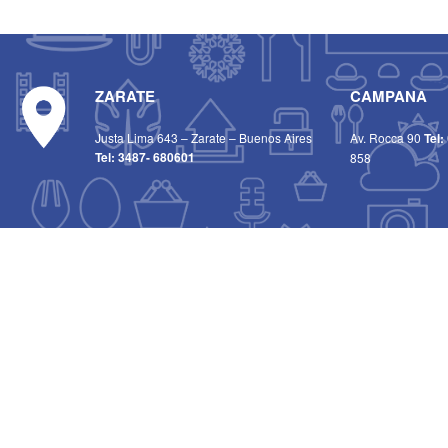
ZARATE
CAMPANA
Justa Lima 643 – Zarate – Buenos Aires
Av. Rocca 90
Tel:
Tel:
3487- 680601
858