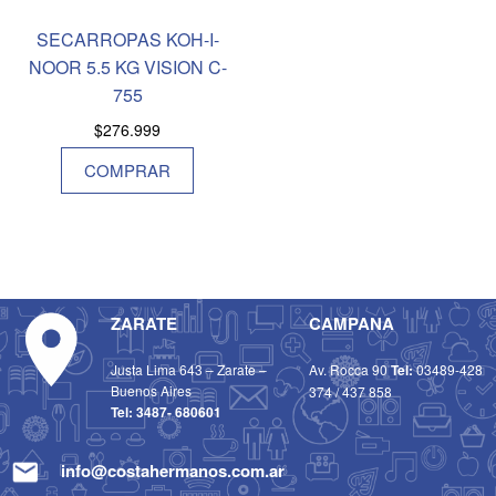
SECARROPAS KOH-I-
NOOR 5.5 KG VISION C-
755
$
276.999
COMPRAR
ZARATE
CAMPANA
Justa Lima 643 – Zarate –
Av. Rocca 90
Tel:
03489-428
Buenos Aires
374
/
437 858
Tel:
3487- 680601
info@costahermanos.com.ar