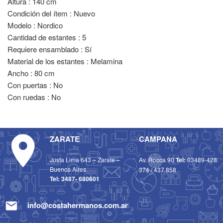
Altura : 140 cm
Condición del ítem : Nuevo
Modelo : Nordico
Cantidad de estantes : 5
Requiere ensamblado : Sí
Material de los estantes : Melamina
Ancho : 80 cm
Con puertas : No
Con ruedas : No
ZARATE
CAMPANA
Justa Lima 643 – Zarate –
Av. Rocca 90
Tel:
03489-428
Buenos Aires
374
/
437 858
Tel:
3487- 680601
info@costahermanos.com.ar