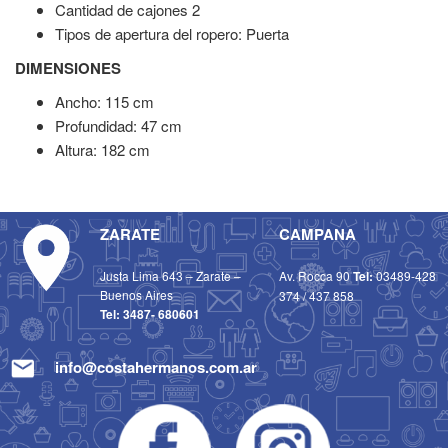
Cantidad de cajones 2
Tipos de apertura del ropero: Puerta
DIMENSIONES
Ancho: 115 cm
Profundidad: 47 cm
Altura: 182 cm
ZARATE
CAMPANA
Justa Lima 643 – Zarate –
Av. Rocca 90
Tel:
03489-428
Buenos Aires
374
/
437 858
Tel:
3487- 680601
info@costahermanos.com.ar