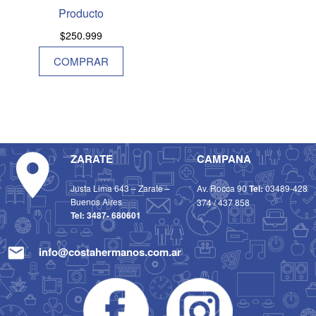
Producto
$
250.999
COMPRAR
ZARATE
CAMPANA
Justa Lima 643 – Zarate –
Av. Rocca 90
Tel:
03489-428
Buenos Aires
374
/
437 858
Tel:
3487- 680601
info@costahermanos.com.ar