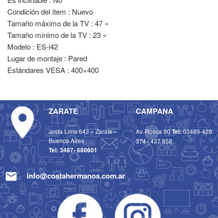
Condición del ítem : Nuevo
Tamaño máximo de la TV : 47 «
Tamaño mínimo de la TV : 23 «
Modelo : ES-i42
Lugar de montaje : Pared
Estándares VESA : 400×400
ZARATE
CAMPANA
Justa Lima 643 – Zarate –
Av. Rocca 90
Tel:
03489-428
Buenos Aires
374
/
437 858
Tel:
3487- 680601
info@costahermanos.com.ar