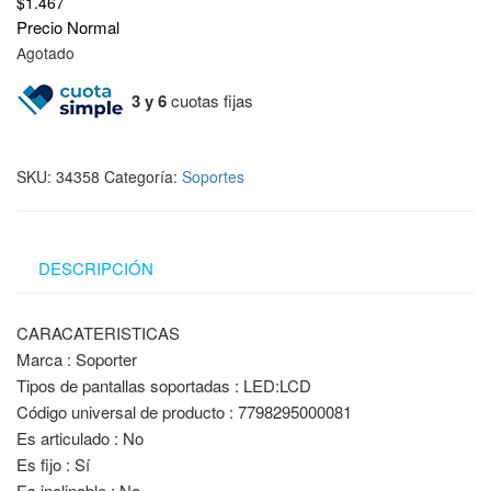
$
1.467
Precio Normal
Agotado
3 y 6
cuotas fijas
SKU:
34358
Categoría:
Soportes
DESCRIPCIÓN
CARACATERISTICAS
Marca : Soporter
Tipos de pantallas soportadas : LED:LCD
Código universal de producto : 7798295000081
Es articulado : No
Es fijo : Sí
Es inclinable : No