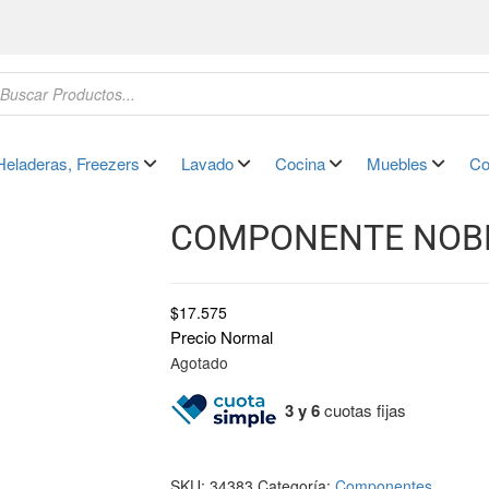
Heladeras, Freezers
Lavado
Cocina
Muebles
Co
COMPONENTE NOB
$
17.575
Precio Normal
Agotado
3 y 6
cuotas fijas
SKU:
34383
Categoría:
Componentes