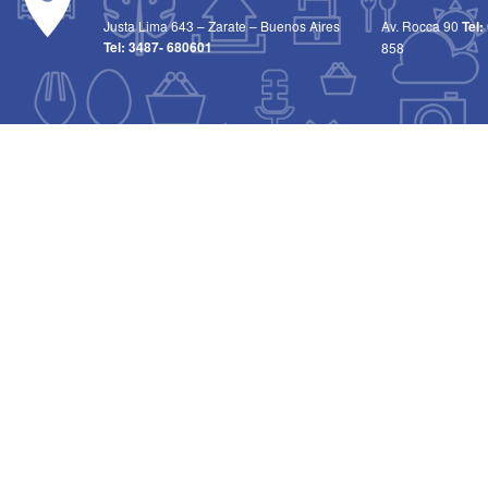
Justa Lima 643 – Zarate – Buenos Aires
Av. Rocca 90
Tel:
Tel:
3487- 680601
858