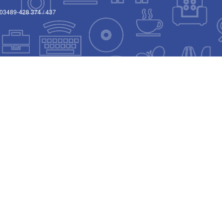
03489-428 374
/
437