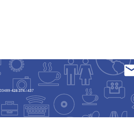
03489-428 374
/
437