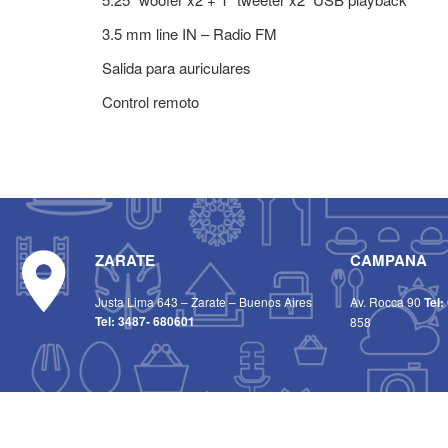
3.5 mm line IN – Radio FM
Salida para auriculares
Control remoto
ZARATE
CAMPANA
Justa Lima 643 – Zarate – Buenos Aires
Av. Rocca 90
Tel:
Tel:
3487- 680601
858