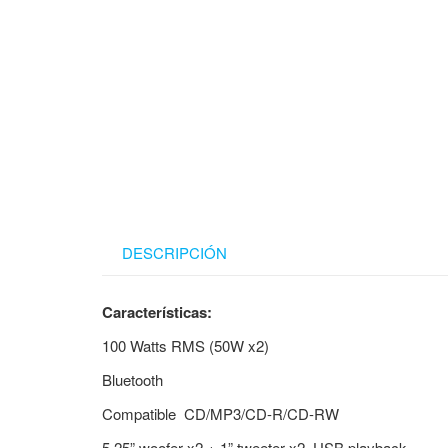
DESCRIPCIÓN
Características:
100 Watts RMS (50W x2)
Bluetooth
Compatible CD/MP3/CD-R/CD-RW
5.25” woofer x2 + 1” tweeter x2 USB playback