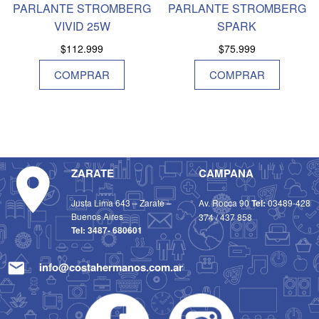
PARLANTE STROMBERG
PARLANTE STROMBERG
VIVID 25W
SPARK
$
112.999
$
75.999
COMPRAR
COMPRAR
ZARATE
CAMPANA
Justa Lima 643 – Zarate –
Av. Rocca 90
Tel:
03489-428
Buenos Aires
374
/
437 858
Tel:
3487- 680601
info@costahermanos.com.ar