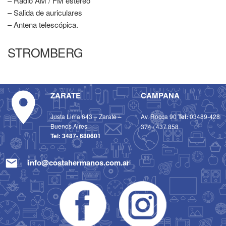
– Radio AM / FM estéreo
– Salida de auriculares
– Antena telescópica.
STROMBERG
ZARATE
CAMPANA
Justa Lima 643 – Zarate –
Av. Rocca 90
Tel:
03489-428
Buenos Aires
374
/
437 858
Tel:
3487- 680601
info@costahermanos.com.ar