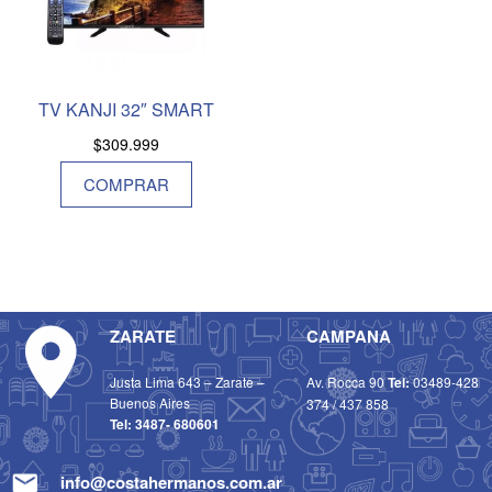
TV KANJI 32″ SMART
$
309.999
COMPRAR
ZARATE
CAMPANA
Justa Lima 643 – Zarate –
Av. Rocca 90
Tel:
03489-428
Buenos Aires
374
/
437 858
Tel:
3487- 680601
info@costahermanos.com.ar