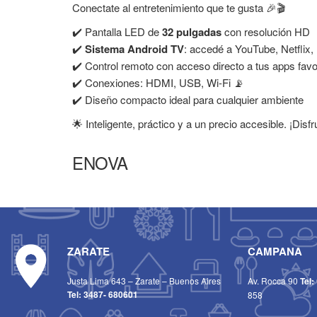
Conectate al entretenimiento que te gusta 🎉🎬
✔️ Pantalla LED de
32 pulgadas
con resolución HD
✔️
Sistema Android TV
: accedé a YouTube, Netflix
✔️ Control remoto con acceso directo a tus apps favo
✔️ Conexiones: HDMI, USB, Wi-Fi 📡
✔️ Diseño compacto ideal para cualquier ambiente
🌟 Inteligente, práctico y a un precio accesible. ¡Di
ENOVA
ZARATE
CAMPANA
Justa Lima 643 – Zarate – Buenos Aires
Av. Rocca 90
Tel:
Tel:
3487- 680601
858