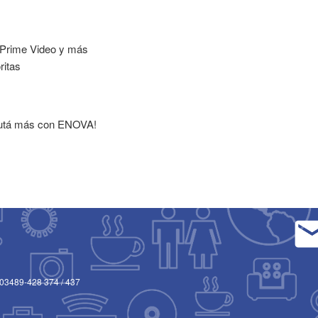
, Prime Video y más
ritas
sfrutá más con ENOVA!
03489-428 374
/
437