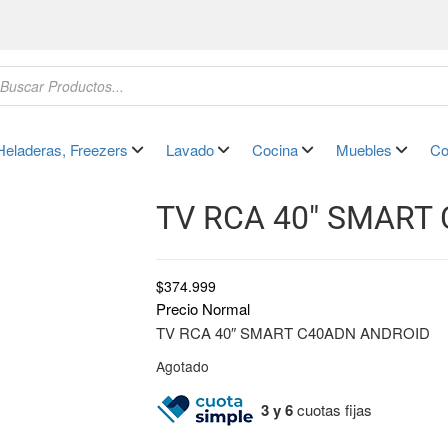
Heladeras, Freezers
Lavado
Cocina
Muebles
Co
TV RCA 40″ SMART
$
374.999
Precio Normal
TV RCA 40″ SMART C40ADN ANDROID
Agotado
3 y 6
cuotas fijas