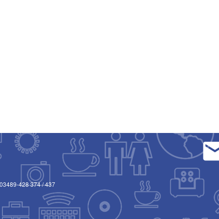
03489-428 374
/
437