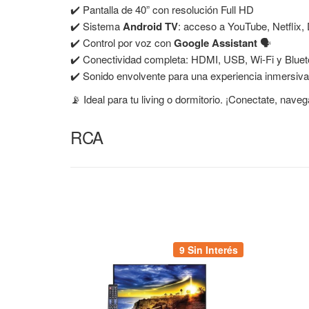
✔️ Pantalla de 40” con resolución Full HD
✔️ Sistema
Android TV
: acceso a YouTube, Netflix
✔️ Control por voz con
Google Assistant
🗣️
✔️ Conectividad completa: HDMI, USB, Wi-Fi y Bluet
✔️ Sonido envolvente para una experiencia inmersiva
📡 Ideal para tu living o dormitorio. ¡Conectate, navegá
RCA
9 Sin Interés