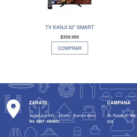
TV KANJI 32″ SMART
$
309.999
COMPRAR
ZARATE
CAMPANA
Justa Lima 643 – Zarate – Buenos Aires
Av. Rocca 90
Tel:
Tel:
3487- 680601
858