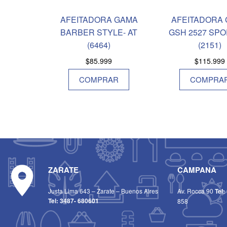
AFEITADORA GAMA
AFEITADORA
BARBER STYLE- AT
GSH 2527 SPO
(6464)
(2151)
$
85.999
$
115.999
COMPRAR
COMPRA
ZARATE
CAMPANA
Justa Lima 643 – Zarate – Buenos Aires
Av. Rocca 90
Tel:
Tel:
3487- 680601
858