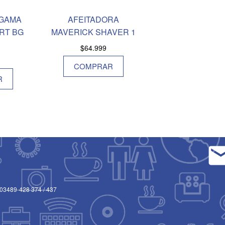
 GAMA
AFEITADORA
RT BG
MAVERICK SHAVER 1
$
64.999
COMPRAR
R
03489-428 374
/
437