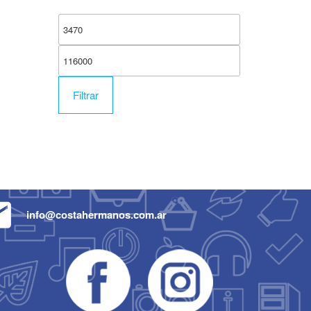
Filtrar
info@costahermanos.com.ar