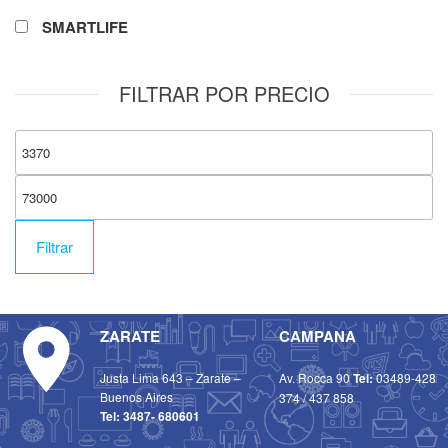
SMARTLIFE
FILTRAR POR PRECIO
Filtrar
ZARATE
CAMPANA
Justa Lima 643 – Zarate –
Av. Rocca 90
Tel:
03489-428
Buenos Aires
374
/
437 858
Tel:
3487- 680601