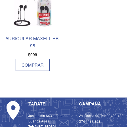
AURICULAR MAXELL EB-
95
$
999
COMPRAR
ZARATE
CAMPANA
Justa Lima 643 – Zarate –
Av. Rocca 90
Tel:
03489-428
Buenos Aires
374
/
437 858
Tel:
3487- 680601