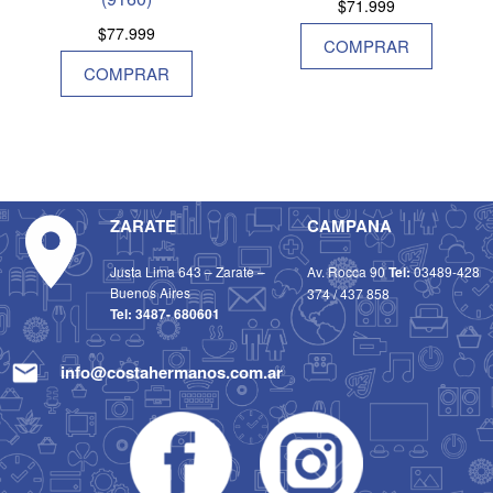
$
71.999
$
77.999
COMPRAR
COMPRAR
ZARATE
CAMPANA
Justa Lima 643 – Zarate –
Av. Rocca 90
Tel:
03489-428
Buenos Aires
374
/
437 858
Tel:
3487- 680601
info@costahermanos.com.ar